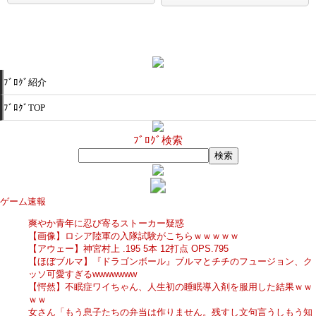
ﾌﾞﾛｸﾞ紹介
ﾌﾞﾛｸﾞTOP
ﾌﾞﾛｸﾞ検索
ゲーム速報
爽やか青年に忍び寄るストーカー疑惑
【画像】ロシア陸軍の入隊試験がこちらｗｗｗｗｗ
【アウェー】神宮村上 .195 5本 12打点 OPS.795
【ほぼブルマ】『ドラゴンボール』ブルマとチチのフュージョン、ク
ッソ可愛すぎるwwwwwww
【愕然】不眠症ワイちゃん、人生初の睡眠導入剤を服用した結果ｗｗ
ｗｗ
女さん「もう息子たちの弁当は作りません。残すし文句言うしもう知