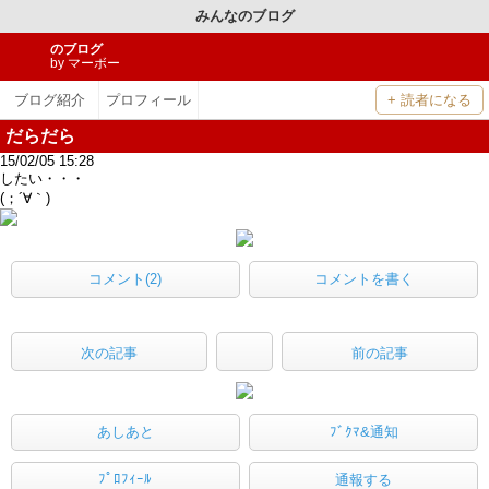
みんなのブログ
のブログ
by マーボー
ブログ紹介
プロフィール
+ 読者になる
だらだら
15/02/05 15:28
したい・・・
(；´∀｀)
コメント(2)
コメントを書く
次の記事
前の記事
あしあと
ﾌﾞｸﾏ&通知
ﾌﾟﾛﾌｨｰﾙ
通報する