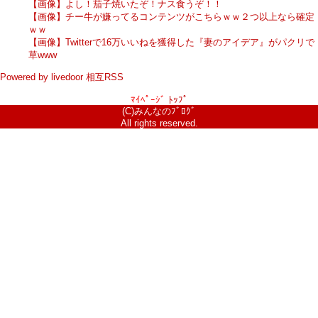
【画像】よし！茄子焼いたぞ！ナス食うぞ！！
【画像】チー牛が嫌ってるコンテンツがこちらｗｗ２つ以上なら確定
ｗｗ
【画像】Twitterで16万いいねを獲得した『妻のアイデア』がパクリで
草www
Powered by livedoor 相互RSS
ﾏｲﾍﾟｰｼﾞ
ﾄｯﾌﾟ
(C)みんなのﾌﾞﾛｸﾞ
All rights reserved.