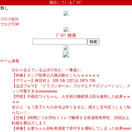
購読しているﾌﾞﾛｸﾞ
無し
ブログ紹介
ブログTOP
ﾌﾞﾛｸﾞ検索
ゲーム速報
分かり合えているはずの夫が、一番遠い
【画像】ロシア陸軍の入隊試験がこちらｗｗｗｗｗ
【アウェー】神宮村上 .195 5本 12打点 OPS.795
【ほぼブルマ】『ドラゴンボール』ブルマとチチのフュージョン、ク
ッソ可愛すぎるwwwwwww
【愕然】不眠症ワイちゃん、人生初の睡眠導入剤を服用した結果ｗｗ
ｗｗ
女さん「もう息子たちの弁当は作りません。残すし文句言うしもう知
らない！」
【悲報】1時間につき20分トイレで離席する発達障害男性、15回以上
転職を重ねてしまう
【画像】お婆ちゃん自転車感覚で原付きを運転してしまった結果www