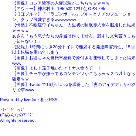
【画像】ロシア陸軍の入隊試験がこちらｗｗｗｗｗ
【アウェー】神宮村上 .195 5本 12打点 OPS.795
【ほぼブルマ】『ドラゴンボール』ブルマとチチのフュージョ
ン、クッソ可愛すぎるwwwwwww
【愕然】不眠症ワイちゃん、人生初の睡眠導入剤を服用した結果
ｗｗｗｗ
女さん「もう息子たちの弁当は作りません。残すし文句言うしも
う知らない！」
【悲報】1時間につき20分トイレで離席する発達障害男性、15回
以上転職を重ねてしまう
【画像】お婆ちゃん自転車感覚で原付きを運転してしまった結果
www
【画像】よし！茄子焼いたぞ！ナス食うぞ！！
【画像】チー牛が嫌ってるコンテンツがこちらｗｗ２つ以上なら
確定ｗｗ
【画像】Twitterで16万いいねを獲得した『妻のアイデア』がパク
リで草www
Powered by livedoor 相互RSS
ﾏｲﾍﾟｰｼﾞ
ﾄｯﾌﾟ
(C)みんなのﾌﾞﾛｸﾞ
All rights reserved.