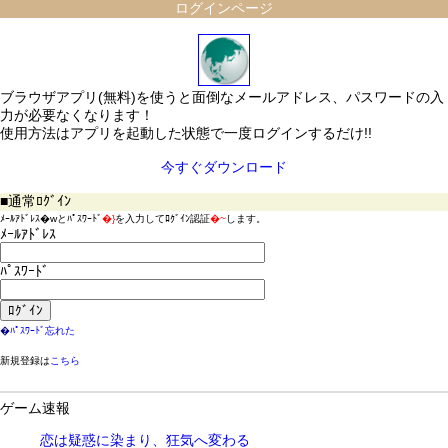
ログインページ
ブラウザアプリ(無料)を使うと面倒なメールアドレス、パスワードの入
力が必要なくなります！
使用方法はアプリを起動した状態で一度ログインするだけ!!
今すぐダウンロード
■通常ﾛｸﾞｲﾝ
ﾒｰﾙｱﾄﾞﾚｽ
�w
とﾊﾟｽﾜｰﾄﾞ
�}
を入力してﾛｸﾞｲﾝ認証
�~
します。
ﾒｰﾙｱﾄﾞﾚｽ
ﾊﾟｽﾜｰﾄﾞ
�
ﾊﾟｽﾜｰﾄﾞ忘れた
新規登録は
こちら
ゲーム速報
恋は疑惑に染まり、狂気へ変わる